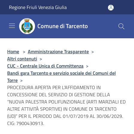
Salta al contenuto principale
Regione Friuli Venezia Giulia
Comune di Tarcento
Home
>
Amministrazione Trasparente
>
Altri contenuti
>
CUC - Centrale Unica di Committenza
>
Bandi gara Tarcento e servizio sociale dei Comuni del
Torre
>
PROCEDURA APERTA PER L’AFFIDAMENTO IN
CONCESSIONE DEL SERVIZIO DI GESTIONE DELLA
“NUOVA PALESTRA POLIFUNZIONALE (ARTI MARZIALI ED
ALTRE ATTIVITÀ SPORTIVE) IN COMUNE DI TARCENTO
(UD)” PER IL PERIODO DAL 01/07/2019 AL 30/06/2029.
CIG: 7900430913.