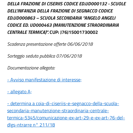
DELLA FRAZIONE DI CISERIIS CODICE ED.UD000132 - SCUOLE
DELL’INFANZIA DELLA FRAZIONE DI SEGNACCO CODICE
ED.UD000863 – SCUOLA SECONDARIA “ANGELO ANGELI
CODICE ED. UD000463 (MANUTENZIONE STRAORDINARIA
CENTRALE TERMICA)”.
CUP: J76J15001730002
Scadenza presentazione offerte 06/06/2018
Sorteggio seduta pubblica 07/06/2018
Documentazione allegata:
- Avviso manifestazione di interesse;
- allegato A;
- determina a coia-di-ciseriis-e-segnacco-della-scuola-
secondaria-manutenzione-straordinaria-centrale-
termica-5345/comunicazione-ex-art-29-e-ex-art-76-del-
dlgs-ntrarre n° 211/18