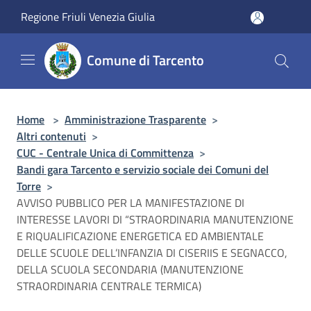
Salta al contenuto principale
Regione Friuli Venezia Giulia
Comune di Tarcento
Home
>
Amministrazione Trasparente
>
Altri contenuti
>
CUC - Centrale Unica di Committenza
>
Bandi gara Tarcento e servizio sociale dei Comuni del
Torre
>
AVVISO PUBBLICO PER LA MANIFESTAZIONE DI
INTERESSE LAVORI DI “STRAORDINARIA MANUTENZIONE
E RIQUALIFICAZIONE ENERGETICA ED AMBIENTALE
DELLE SCUOLE DELL’INFANZIA DI CISERIIS E SEGNACCO,
DELLA SCUOLA SECONDARIA (MANUTENZIONE
STRAORDINARIA CENTRALE TERMICA)