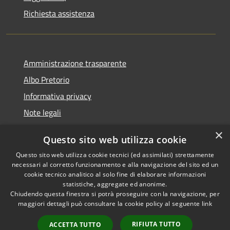
Richiesta assistenza
Amministrazione trasparente
Albo Pretorio
Informativa privacy
Note legali
Dichiarazione di accessibilità
×
Questo sito web utilizza cookie
Segnalazioni di inaccessibilità
Questo sito web utilizza cookie tecnici (ed assimilati) strettamente
necessari al corretto funzionamento e alla navigazione del sito ed un
cookie tecnico analitico al solo fine di elaborare informazioni
statistiche, aggregate ed anonime.
Chiudendo questa finestra si potrà proseguire con la navigazione, per
RSS
Copyright © 2026 • Comune di
maggiori dettagli può consultare la cookie policy al seguente
link
Accessibilità
Tarcento • Powered by
Privacy
Municipium
Accesso
•
RIFIUTA TUTTO
ACCETTA TUTTO