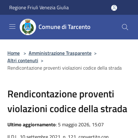
Salta al contenuto principale
Regione Friuli Venezia Giulia
Comune di Tarcento
Home
>
Amministrazione Trasparente
>
Altri contenuti
>
Rendicontazione proventi violazioni codice della strada
Rendicontazione proventi
violazioni codice della strada
Ultimo aggiornamento
: 5 maggio 2026, 15:07
Il D.L. 10 settembre 2021, n. 121, convertito con