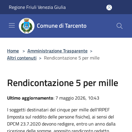
Salta al contenuto principale
Regione Friuli Venezia Giulia
Comune di Tarcento
Home
>
Amministrazione Trasparente
>
Altri contenuti
>
Rendicontazione 5 per mille
Rendicontazione 5 per mille
Ultimo aggiornamento
: 7 maggio 2026, 10:43
I soggetti destinatari del cinque per mille dell'IRPEF
(imposta sul reddito delle persone fisiche), ai sensi del
DPCM 23.7.2020 devono redigere, entro un anno dalla
ricezione delle somme, apposito rendiconto redatto