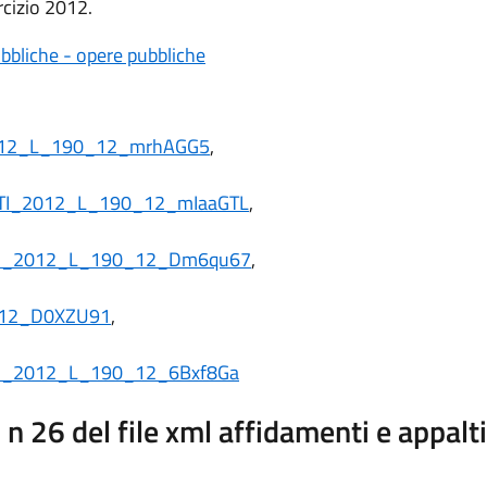
ercizio 2012.
ubbliche - opere pubbliche
012_L_190_12_mrhAGG5
,
TI_2012_L_190_12_mIaaGTL
,
TI_2012_L_190_12_Dm6qu67
,
012_D0XZU91
,
I_2012_L_190_12_6Bxf8Ga
 26 del file xml affidamenti e appal