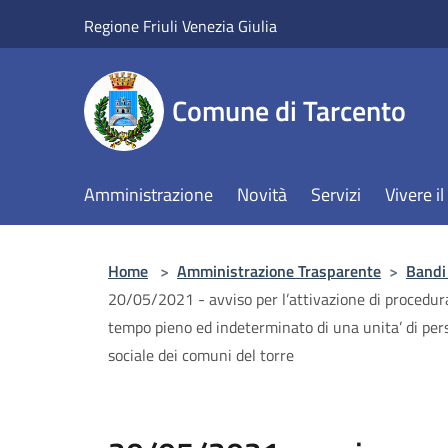
Salta al contenuto principale
Regione Friuli Venezia Giulia
Comune di Tarcento
Amministrazione
Novità
Servizi
Vivere 
Home
>
Amministrazione Trasparente
>
Bandi
20/05/2021 - avviso per l’attivazione di procedura 
tempo pieno ed indeterminato di una unita’ di perso
sociale dei comuni del torre