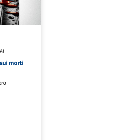
A)
sui morti
bro