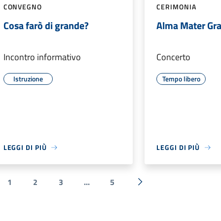
CONVEGNO
CERIMONIA
Cosa farò di grande?
Alma Mater Gra
Incontro informativo
Concerto
Istruzione
Tempo libero
LEGGI DI PIÙ
LEGGI DI PIÙ
1
2
3
...
5
a precedente
Successiva »