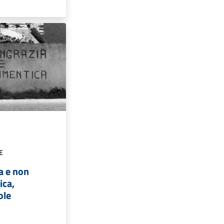
E
ia e non
ica,
ole