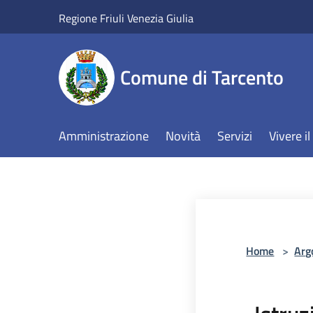
Salta al contenuto principale
Regione Friuli Venezia Giulia
Comune di Tarcento
Amministrazione
Novità
Servizi
Vivere 
Home
>
Arg