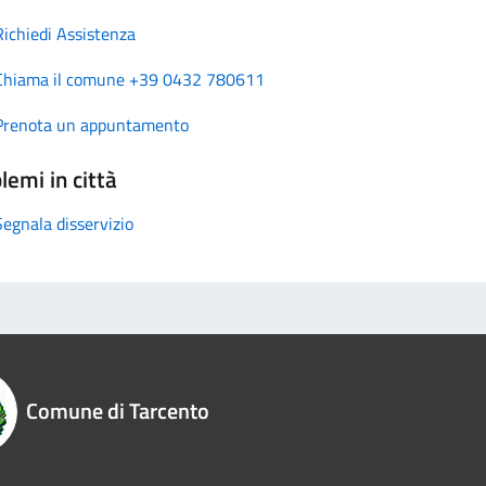
Richiedi Assistenza
Chiama il comune +39 0432 780611
Prenota un appuntamento
lemi in città
Segnala disservizio
Comune di Tarcento