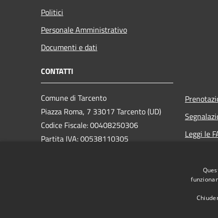
Politici
Personale Amministrativo
Documenti e dati
CONTATTI
Comune di Tarcento
Prenotaz
Piazza Roma, 7 33017 Tarcento (UD)
Segnalazi
Codice Fiscale: 00408250306
Leggi le 
Partita IVA: 00538110305
Richiesta
Quest
PEC:
comune.tarcento@certgov.fvg.it
funzionam
Centralino Unico: +39 0432 780611
Chiuden