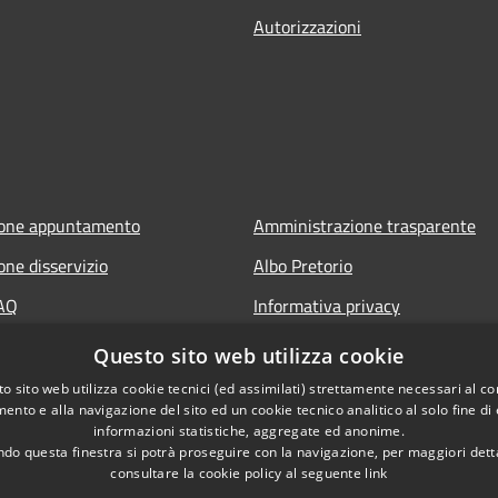
Autorizzazioni
ione appuntamento
Amministrazione trasparente
one disservizio
Albo Pretorio
FAQ
Informativa privacy
 assistenza
Note legali
Questo sito web utilizza cookie
Dichiarazione di accessibilità
o sito web utilizza cookie tecnici (ed assimilati) strettamente necessari al co
ento e alla navigazione del sito ed un cookie tecnico analitico al solo fine di
Segnalazioni di inaccessibilità
informazioni statistiche, aggregate ed anonime.
do questa finestra si potrà proseguire con la navigazione, per maggiori dett
consultare la cookie policy al seguente
link