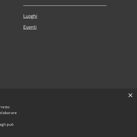
Luoghi
Eventi
×
rretto
 elaborare
agli può