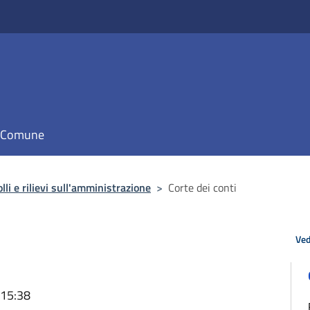
il Comune
lli e rilievi sull'amministrazione
>
Corte dei conti
Ved
 15:38