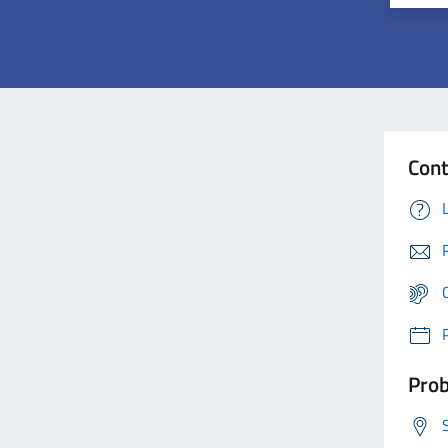
Cont
Prob