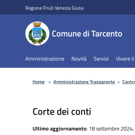
Salta al contenuto principale
Regione Friuli Venezia Giulia
Comune di Tarcento
Amministrazione
Novità
Servizi
Vivere 
Home
>
Amministrazione Trasparente
>
Contro
Corte dei conti
Ultimo aggiornamento
: 18 settembre 2024,