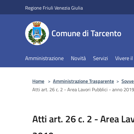
Salta al contenuto principale
Regione Friuli Venezia Giulia
Comune di Tarcento
Amministrazione
Novità
Servizi
Vivere 
Home
>
Amministrazione Trasparente
>
Sovven
Atti art. 26 c. 2 - Area Lavori Pubblici - anno 201
Atti art. 26 c. 2 - Area La