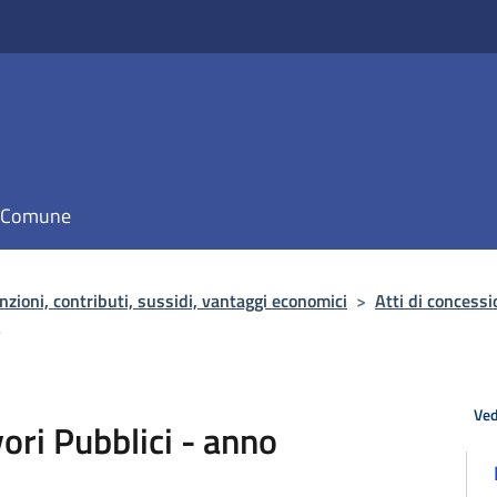
il Comune
zioni, contributi, sussidi, vantaggi economici
>
Atti di concess
9
Ved
vori Pubblici - anno