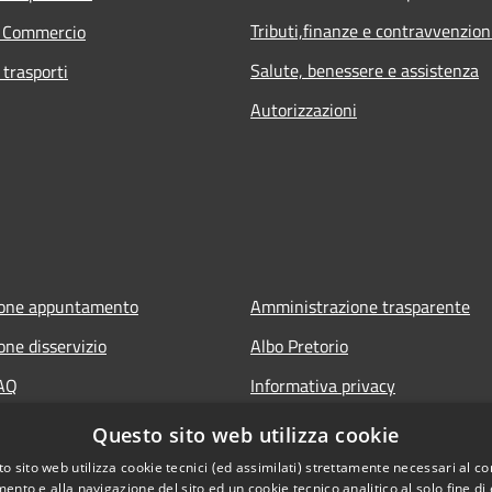
Tributi,finanze e contravvenzion
e Commercio
Salute, benessere e assistenza
 trasporti
Autorizzazioni
ione appuntamento
Amministrazione trasparente
one disservizio
Albo Pretorio
FAQ
Informativa privacy
 assistenza
Note legali
Questo sito web utilizza cookie
Dichiarazione di accessibilità
o sito web utilizza cookie tecnici (ed assimilati) strettamente necessari al co
ento e alla navigazione del sito ed un cookie tecnico analitico al solo fine di