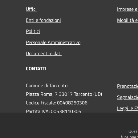
Uffici
Imprese 
Enti e fondazioni
Mobilità e
Politici
Personale Amministrativo
Documenti e dati
CONTATTI
Comune di Tarcento
Prenotaz
Piazza Roma, 7 33017 Tarcento (UD)
Segnalazi
Codice Fiscale: 00408250306
Leggi le 
Partita IVA: 00538110305
Richiesta
Quest
PEC:
comune.tarcento@certgov.fvg.it
funzionam