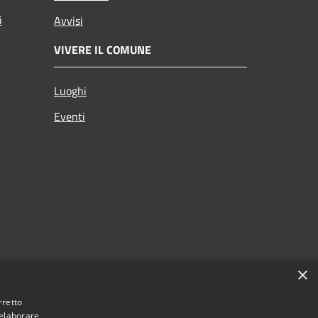
i
Avvisi
VIVERE IL COMUNE
Luoghi
Eventi
×
rretto
 elaborare