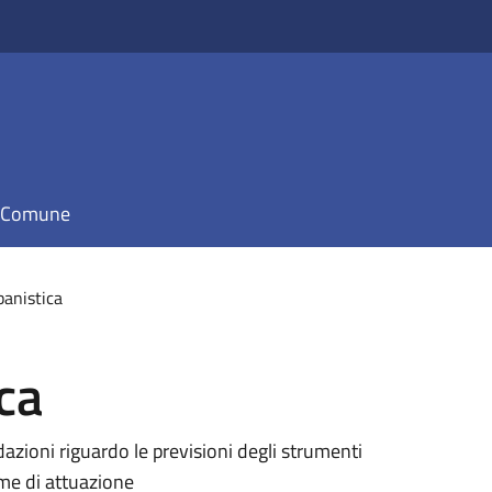
il Comune
banistica
ca
dazioni riguardo le previsioni degli strumenti
rme di attuazione