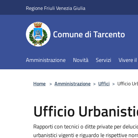
Salta al contenuto principale
Regione Friuli Venezia Giulia
Comune di Tarcento
Amministrazione
Novità
Servizi
Vivere 
Home
>
Amministrazione
>
Uffici
>
Ufficio Ur
Ufficio Urbanisti
Rapporti con tecnici o ditte private per deluci
urbanistici vigenti e riguardo le rispettive no