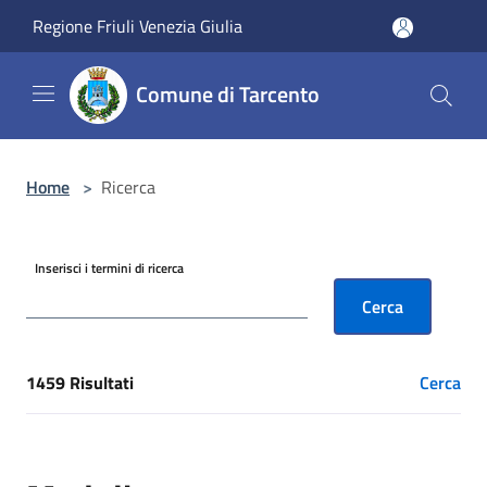
Salta al contenuto principale
Regione Friuli Venezia Giulia
Comune di Tarcento
Home
>
Ricerca
Inserisci i termini di ricerca
Cerca
1459 Risultati
Cerca
[results] Risultati