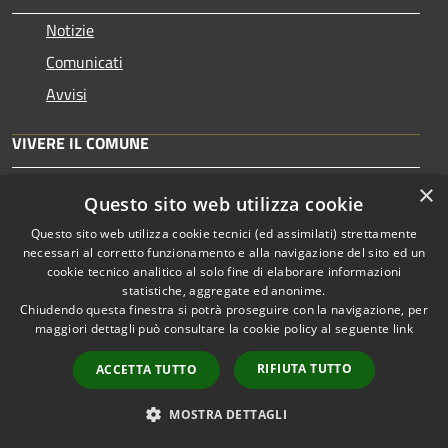
Notizie
Comunicati
Avvisi
VIVERE IL COMUNE
Luoghi
×
Questo sito web utilizza cookie
Eventi
Questo sito web utilizza cookie tecnici (ed assimilati) strettamente
necessari al corretto funzionamento e alla navigazione del sito ed un
CONTATTI
cookie tecnico analitico al solo fine di elaborare informazioni
statistiche, aggregate ed anonime.
Chiudendo questa finestra si potrà proseguire con la navigazione, per
Comune di Tarcento
maggiori dettagli può consultare la cookie policy al seguente
link
Piazza Roma, 7 33017 Tarcento (UD)
RIFIUTA TUTTO
ACCETTA TUTTO
Codice Fiscale: 00408250306
Partita IVA: 00538110305
MOSTRA DETTAGLI