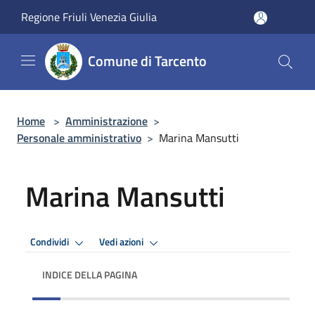
Salta al contenuto principale
Regione Friuli Venezia Giulia
Comune di Tarcento
Home
>
Amministrazione
>
Personale amministrativo
>
Marina Mansutti
Marina Mansutti
Condividi
Vedi azioni
INDICE DELLA PAGINA