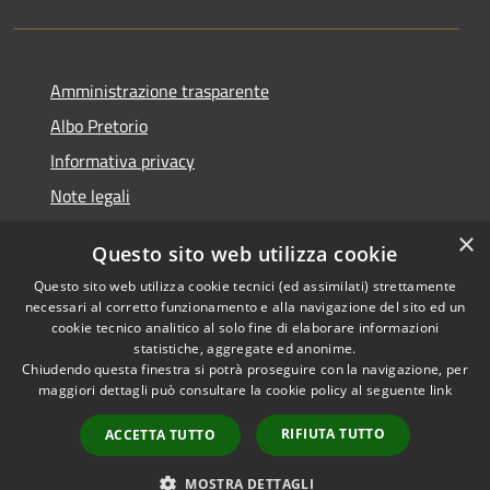
Amministrazione trasparente
Albo Pretorio
Informativa privacy
Note legali
Dichiarazione di accessibilità
×
Questo sito web utilizza cookie
Segnalazioni di inaccessibilità
Questo sito web utilizza cookie tecnici (ed assimilati) strettamente
necessari al corretto funzionamento e alla navigazione del sito ed un
cookie tecnico analitico al solo fine di elaborare informazioni
statistiche, aggregate ed anonime.
Chiudendo questa finestra si potrà proseguire con la navigazione, per
RSS
Copyright © 2026 • Comune di
maggiori dettagli può consultare la cookie policy al seguente
link
Accessibilità
Tarcento • Powered by
Privacy
Municipium
Accesso
•
RIFIUTA TUTTO
ACCETTA TUTTO
Cookie
redazione
Mappa del sito
MOSTRA DETTAGLI