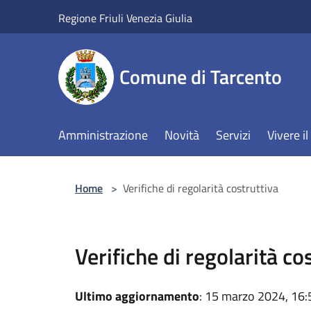
Salta al contenuto principale
Regione Friuli Venezia Giulia
Comune di Tarcento
Amministrazione
Novità
Servizi
Vivere 
Home
>
Verifiche di regolarità costruttiva
Verifiche di regolarità co
Ultimo aggiornamento
: 15 marzo 2024, 16: