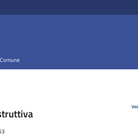
il Comune
Ved
struttiva
53