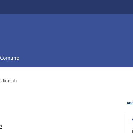
il Comune
edimenti
Ved
32