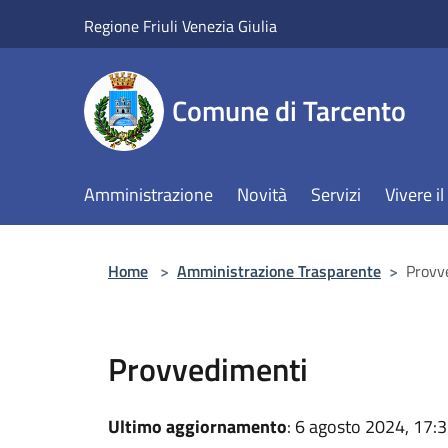
Salta al contenuto principale
Regione Friuli Venezia Giulia
Comune di Tarcento
Amministrazione
Novità
Servizi
Vivere 
Home
>
Amministrazione Trasparente
>
Provv
Provvedimenti
Ultimo aggiornamento
: 6 agosto 2024, 17: