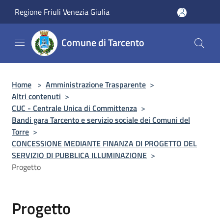
Salta al contenuto principale
Regione Friuli Venezia Giulia
Comune di Tarcento
Home
>
Amministrazione Trasparente
>
Altri contenuti
>
CUC - Centrale Unica di Committenza
>
Bandi gara Tarcento e servizio sociale dei Comuni del
Torre
>
CONCESSIONE MEDIANTE FINANZA DI PROGETTO DEL
SERVIZIO DI PUBBLICA ILLUMINAZIONE
>
Progetto
Progetto