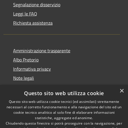
Segnalazione disservizio
Leggi le FAQ
Richiesta assistenza
Amministrazione trasparente
Albo Pretorio
Informativa privacy
Note legali
Dichiarazione di accessibilità
×
Questo sito web utilizza cookie
Segnalazioni di inaccessibilità
Questo sito web utilizza cookie tecnici (ed assimilati) strettamente
necessari al corretto funzionamento e alla navigazione del sito ed un
cookie tecnico analitico al solo fine di elaborare informazioni
statistiche, aggregate ed anonime.
Chiudendo questa finestra si potrà proseguire con la navigazione, per
RSS
Copyright © 2026 • Comune di