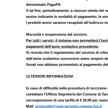
denominato
PagoPA.
A tal fine, periodicamente, a ciascun utente dei s
avviso indicante le modalità di pagamento, la so
I predetti avvisi saranno recapitati all'indirizzo ma
Morosità e sospensione dal servizio.
Per tutti i servizi, il sistema non permetterà l’isc
pagamenti dell’anno scolastico precedente.
Si ricorda che il regolamento del servizio di refe
dall’anno scolastico successivo siano sospesi dal 
fissati non abbiano provveduto al pagamento delle 
ULTERIORI INFORMAZIONI
In caso di difficoltà nella procedura di iscrizione 
contattare l’Ufficio Segreteria del Comune di Tar
corresponsione di una tariffa di € 20,00 per ciasc
Mail:
protocollo@com-tarcento.regione.fvg.it