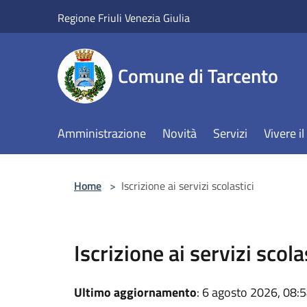
Salta al contenuto principale
Regione Friuli Venezia Giulia
Comune di Tarcento
Amministrazione
Novità
Servizi
Vivere 
Home
>
Iscrizione ai servizi scolastici
Iscrizione ai servizi scola
Ultimo aggiornamento
: 6 agosto 2026, 08: