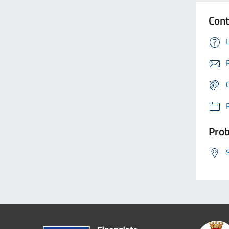
Cont
Prob