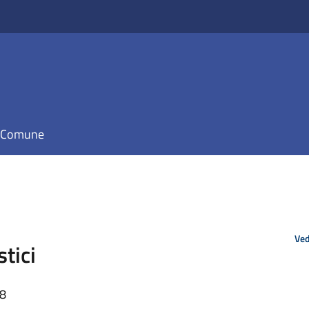
il Comune
Ved
stici
58