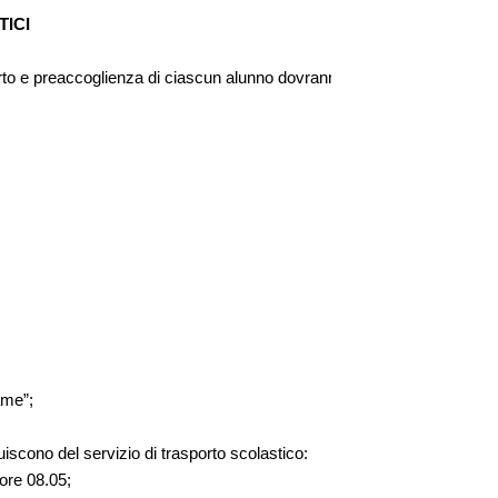
TICI
sporto e preaccoglienza di ciascun alunno dovranno 
ame”;
cono del servizio di trasporto scolastico:
 ore 08.05;