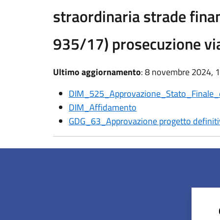
straordinaria strade fina
935/17) prosecuzione via
Ultimo aggiornamento
: 8 novembre 2024, 
DIM_525_Approvazione_Stato_Finale
DIM_Affidamento
GDG_63_Approvazione progetto definiti