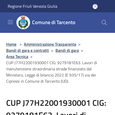
Salta al contenuto principale
Regione Friuli Venezia Giulia
Comune di Tarcento
Home
>
Amministrazione Trasparente
>
Bandi di gara e contratti
>
Bandi di gara
>
Area Tecnica
>
CUP J77H22001930001 CIG: 9279181E63. Lavori di
manutenzione straordinaria strade finanziato dal
Ministero, Legge di bilancio 2022 (E 935/17) via dei
Cipressi in Comune di Tarcento (UD).
CUP J77H22001930001 CIG:
9279181E63. Lavori di