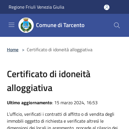
Salta al contenuto principale
Regione Friuli Venezia Giulia
Comune di Tarcento
Home
>
Certificato di idoneità alloggiativa
Certificato di idoneità
alloggiativa
Ultimo aggiornamento
: 15 marzo 2024, 16:53
L’ufficio, verificati i contratti di affitto o di vendita degli
immobili oggetto di richiesta e verificate altresì le
dimensioni dei locali in argomento, procede al rilascio dei