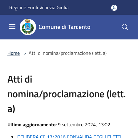
Salta al contenuto principale
Regione Friuli Venezia Giulia
Comune di Tarcento
Home
>
Atti di nomina/proclamazione (lett. a)
Atti di
nomina/proclamazione (lett.
a)
Ultimo aggiornamento
: 9 settembre 2024, 13:02
DELIBERA CC 13/2016 CONVALIDA DEGLI ELETTI