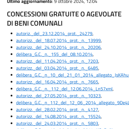
Ultimo aggiornamento
: 9 ottobre 2024, 12:04
CONCESSIONI GRATUITE O AGEVOLATE
DI BENI COMUNALI
autoriz._del_23.12.2014_prot._24279
,
autorizz._del_18.07.2014_prot._n._13999
,
autorizz._del_24.10.2014_prot._n._20206
,
delibera_G.C._n._155_del_08.10.2014
,
autorizz._del_11.04.2014_prot._n._7203
,
autorizz._del_03.04.2014_prot._n._6485
,
delibera_G.C._n_10_del_21_01_2014_allegato_JsKAhu
autorizz._del_16.04.2014_prot._n._7665
,
delibera_G.C._n._112_del_12.06.2014_Ln57xml
,
autorizz._del_27.05.2014_prot._n._10323
,
delibera_G.C._n_112_del_12_06_2014_allegato_9De
autorizz._del_28.02.2014_prot._n._4127
,
autorizz._del_14.08.2014_prot._n._15524
,
autorizz._del_24.03.2014_prot._n._5803
,