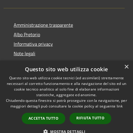
Amministrazione trasparente
Albo Pretorio
Informativa privacy
Note legali
Dichiarazione di accessibilità
×
Questo sito web utilizza cookie
Segnalazioni di inaccessibilità
Questo sito web utilizza cookie tecnici (ed assimilati) strettamente
necessari al corretto funzionamento e alla navigazione del sito ed un
cookie tecnico analitico al solo fine di elaborare informazioni
statistiche, aggregate ed anonime.
Chiudendo questa finestra si potrà proseguire con la navigazione, per
RSS
Copyright © 2026 • Comune di
maggiori dettagli può consultare la cookie policy al seguente
link
Accessibilità
Tarcento • Powered by
Privacy
Municipium
Accesso
•
RIFIUTA TUTTO
ACCETTA TUTTO
Cookie
redazione
Mappa del sito
MOSTRA DETTAGLI