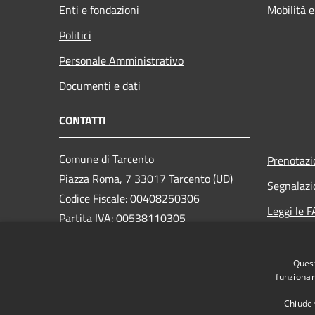
Enti e fondazioni
Mobilità e
Politici
Personale Amministrativo
Documenti e dati
CONTATTI
Comune di Tarcento
Prenotaz
Piazza Roma, 7 33017 Tarcento (UD)
Segnalazi
Codice Fiscale: 00408250306
Leggi le 
Partita IVA: 00538110305
Richiesta
Quest
PEC:
comune.tarcento@certgov.fvg.it
funzionam
Centralino Unico: +39 0432 780611
Chiuden