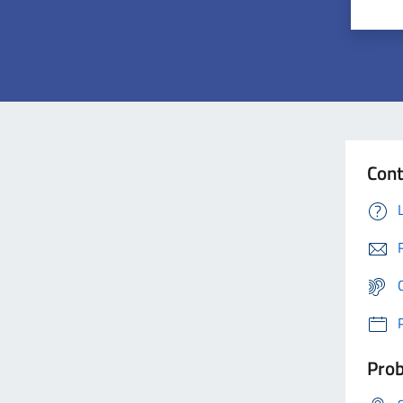
Cont
Prob