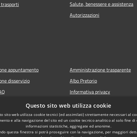
Salute, benessere e assistenza
 trasporti
Autorizzazioni
ione appuntamento
Amministrazione trasparente
one disservizio
Albo Pretorio
FAQ
Informativa privacy
 assistenza
Note legali
Questo sito web utilizza cookie
Dichiarazione di accessibilità
o sito web utilizza cookie tecnici (ed assimilati) strettamente necessari al co
ento e alla navigazione del sito ed un cookie tecnico analitico al solo fine di
Segnalazioni di inaccessibilità
informazioni statistiche, aggregate ed anonime.
do questa finestra si potrà proseguire con la navigazione, per maggiori dett