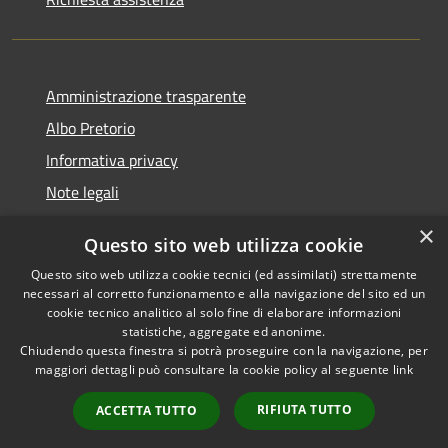
Amministrazione trasparente
Albo Pretorio
Informativa privacy
Note legali
Dichiarazione di accessibilità
×
Questo sito web utilizza cookie
Segnalazioni di inaccessibilità
Questo sito web utilizza cookie tecnici (ed assimilati) strettamente
necessari al corretto funzionamento e alla navigazione del sito ed un
cookie tecnico analitico al solo fine di elaborare informazioni
statistiche, aggregate ed anonime.
Chiudendo questa finestra si potrà proseguire con la navigazione, per
RSS
Copyright © 2026 • Comune di
maggiori dettagli può consultare la cookie policy al seguente
link
Accessibilità
Tarcento • Powered by
Privacy
Municipium
Accesso
•
RIFIUTA TUTTO
ACCETTA TUTTO
Cookie
redazione