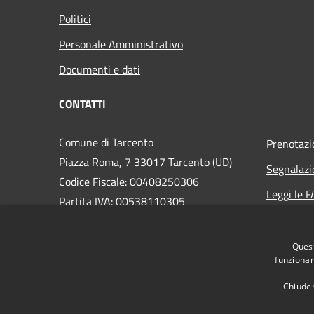
Politici
Personale Amministrativo
Documenti e dati
CONTATTI
Comune di Tarcento
Prenotaz
Piazza Roma, 7 33017 Tarcento (UD)
Segnalazi
Codice Fiscale: 00408250306
Leggi le 
Partita IVA: 00538110305
Richiesta
Quest
PEC:
comune.tarcento@certgov.fvg.it
funzionam
Centralino Unico: +39 0432 780611
Chiuden