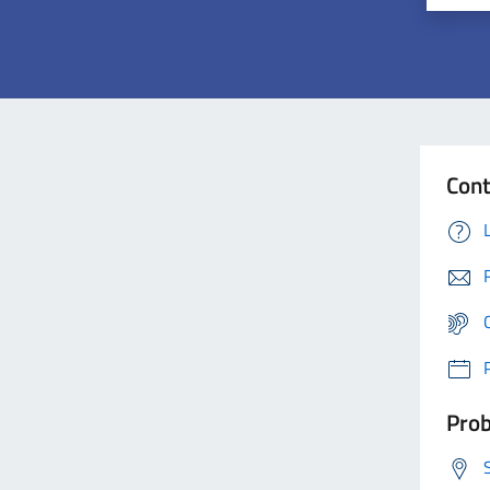
Cont
Prob