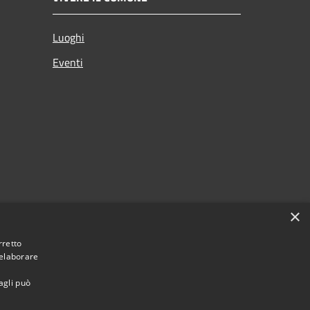
Luoghi
Eventi
×
rretto
 elaborare
agli può