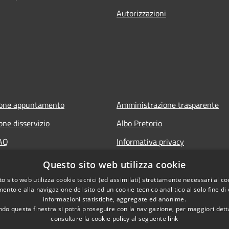
Autorizzazioni
ione appuntamento
Amministrazione trasparente
one disservizio
Albo Pretorio
FAQ
Informativa privacy
 assistenza
Note legali
Questo sito web utilizza cookie
Dichiarazione di accessibilità
o sito web utilizza cookie tecnici (ed assimilati) strettamente necessari al co
ento e alla navigazione del sito ed un cookie tecnico analitico al solo fine di
Segnalazioni di inaccessibilità
informazioni statistiche, aggregate ed anonime.
do questa finestra si potrà proseguire con la navigazione, per maggiori dett
consultare la cookie policy al seguente
link