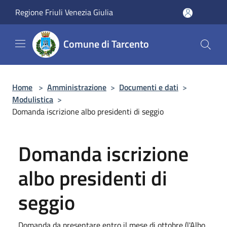
Salta al contenuto principale
Regione Friuli Venezia Giulia
Comune di Tarcento
Home
>
Amministrazione
>
Documenti e dati
>
Modulistica
>
Domanda iscrizione albo presidenti di seggio
Domanda iscrizione
albo presidenti di
seggio
Domanda da presentare entro il mese di ottobre (l'Albo